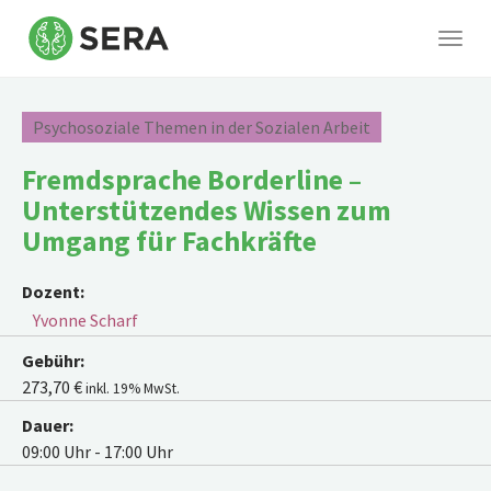
Togg
navig
Skip
to
Psychosoziale Themen in der Sozialen Arbeit
main
content
Fremdsprache Borderline –
Unterstützendes Wissen zum
Umgang für Fachkräfte
Dozent:
Yvonne Scharf
Gebühr:
273,70 €
inkl. 19% MwSt.
Dauer:
09:00 Uhr - 17:00 Uhr